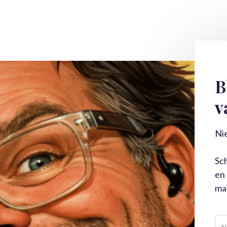
B
v
Ni
Sch
en 
mai