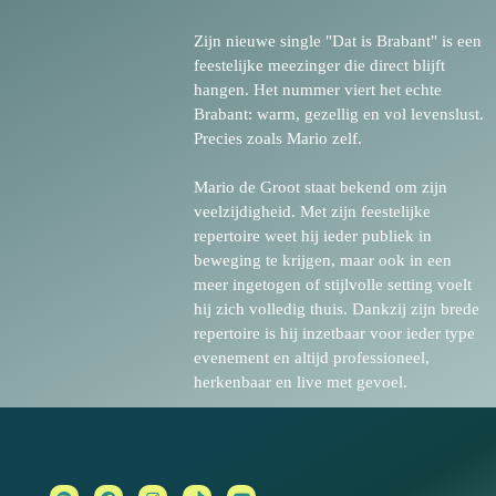
Zijn nieuwe single "Dat is Brabant" is een
feestelijke meezinger die direct blijft
hangen. Het nummer viert het echte
Brabant: warm, gezellig en vol levenslust.
Precies zoals Mario zelf.
Mario de Groot staat bekend om zijn
veelzijdigheid. Met zijn feestelijke
repertoire weet hij ieder publiek in
beweging te krijgen, maar ook in een
meer ingetogen of stijlvolle setting voelt
hij zich volledig thuis. Dankzij zijn brede
repertoire is hij inzetbaar voor ieder type
evenement en altijd professioneel,
herkenbaar en live met gevoel.