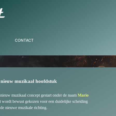
CONTACT
 nieuw muzikaal hoofdstuk
n nieuw muzikaal concept gestart onder de naam
Mario
art wordt bewust gekozen voor een duidelijke scheiding
n de nieuwe muzikale richting.